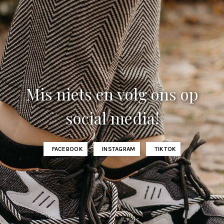
Mis niets en volg ons op
social media!
FACEBOOK
INSTAGRAM
TIKTOK