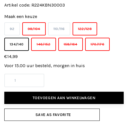
Artikel code:
R224KBN30003
Maak een keuze
92
98/104
110/116
122/128
134/140
146/152
158/164
170/176
€14,99
Voor 15.00 uur besteld, morgen in huis
TOEVOEGEN AAN WINKELWAGEN
SAVE AS FAVORITE