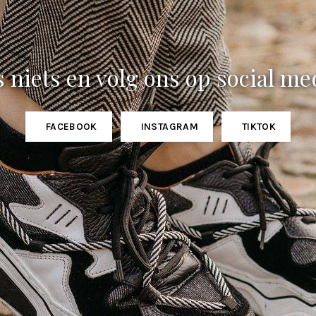
 niets en volg ons op social me
FACEBOOK
INSTAGRAM
TIKTOK