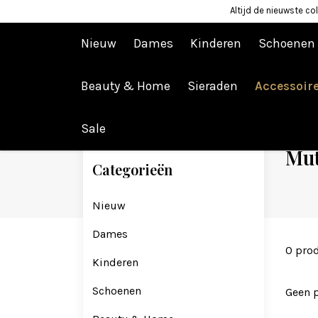
Altijd de nieuwste col
Nieuw
Dames
Kinderen
Schoenen
Beauty & Home
Sieraden
Accessoir
Terug naar home
Accessoires
Mutsen & Sjaals
Sale
Mut
Categorieën
Nieuw
Dames
0 pro
Kinderen
Schoenen
Geen 