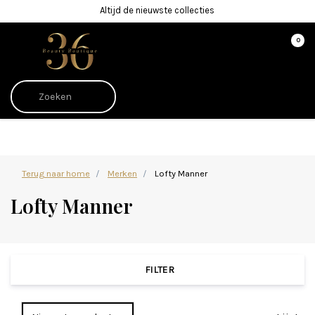
Altijd de nieuwste collecties
0
Afrekenen is uitgeschakeld.
Terug naar home
Merken
Lofty Manner
Lofty Manner
FILTER