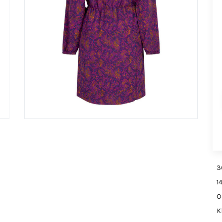
3
1
O
K