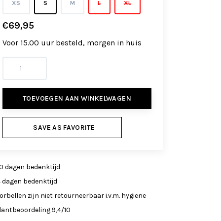
XS
S
M
L
XL
€69,95
Voor 15.00 uur besteld, morgen in huis
TOEVOEGEN AAN WINKELWAGEN
SAVE AS FAVORITE
0 dagen bedenktijd
4 dagen bedenktijd
orbellen zijn niet retourneerbaar i.v.m. hygiene
lantbeoordeling 9,4/10