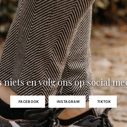
 niets en volg ons op social me
FACEBOOK
INSTAGRAM
TIKTOK