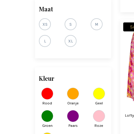
Maat
XS
S
M
S
L
XL
Kleur
Rood
Oranje
Geel
Loft
Groen
Paars
Roze