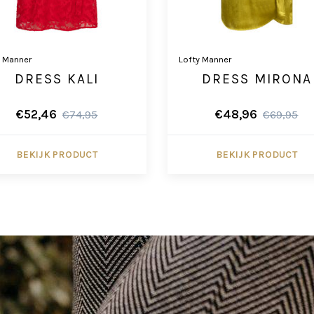
y Manner
Lofty Manner
DRESS KALI
DRESS MIRONA
€52,46
€48,96
€74,95
€69,95
BEKIJK PRODUCT
BEKIJK PRODUCT