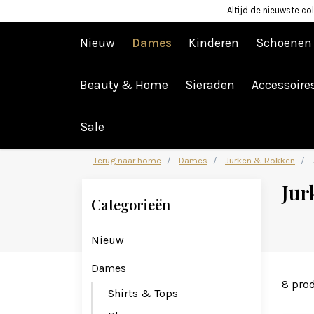
Altijd de nieuwste col
Nieuw
Dames
Kinderen
Schoenen
Beauty & Home
Sieraden
Accessoire
Afrekenen is uitgeschakeld.
Sale
Terug naar home
Dames
Jurken & Rokken
Jur
Categorieën
Nieuw
Dames
8 pro
Shirts & Tops