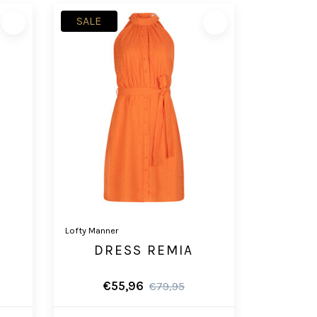
SALE
Lofty Manner
DRESS REMIA
€55,96
€79,95