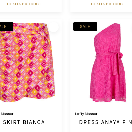
BEKIJK PRODUCT
BEKIJK PRODUCT
ALE
SALE
y Manner
Lofty Manner
SKIRT BIANCA
DRESS ANAYA PI