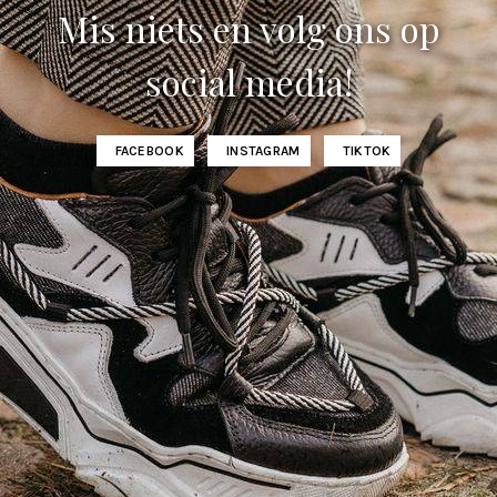
Mis niets en volg ons op
social media!
FACEBOOK
INSTAGRAM
TIKTOK