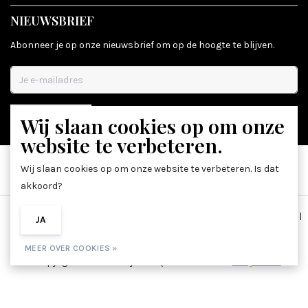
NIEUWSBRIEF
Abonneer je op onze nieuwsbrief om op de hoogte te blijven.
Wij slaan cookies op om onze
ABONNEER
website te verbeteren.
Wij slaan cookies op om onze website te verbeteren. Is dat
akkoord?
Algemene voorwaarden
|
Disclaimer
|
Privacy Policy
|
Sitemap
|
JA
NEE
RSS Feed
MEER OVER COOKIES »
© Copyright 2026 - Beauty Boutique 36 | Realisatie
InStijl Media