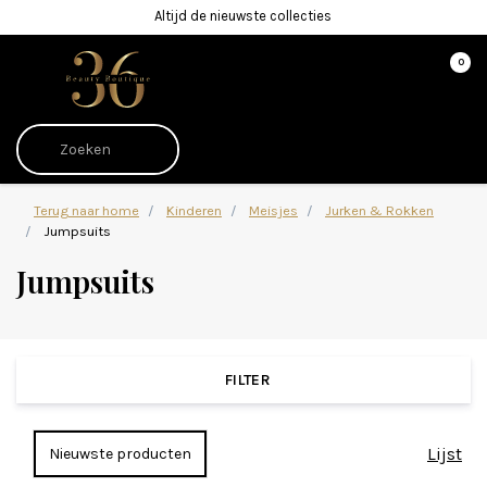
Altijd de nieuwste collecties
0
Terug naar home
Kinderen
Meisjes
Jurken & Rokken
Jumpsuits
Jumpsuits
FILTER
Lijst