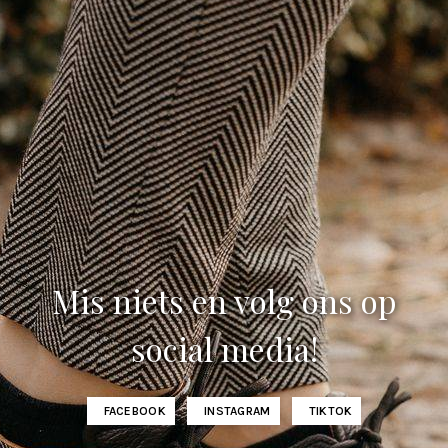
Mis niets en volg ons op
social media!
FACEBOOK
INSTAGRAM
TIKTOK