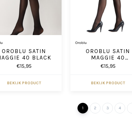
lu
Oroblu
OROBLU SATIN
OROBLU SATIN
MAGGIE 40 BLACK
MAGGIE 40
SINGAPOUR
€15,95
€15,95
BEKIJK PRODUCT
BEKIJK PRODUCT
1
2
3
4