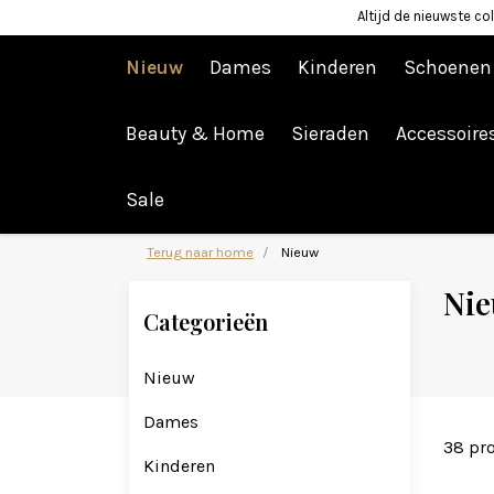
Altijd de nieuwste col
Nieuw
Dames
Kinderen
Schoenen
Beauty & Home
Sieraden
Accessoire
Afrekenen is uitgeschakeld.
Sale
Terug naar home
Nieuw
Nie
Categorieën
Nieuw
Dames
38 pr
Kinderen