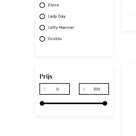
Elvira
Lady Day
Lofty Manner
Oroblu
Prijs
€
€