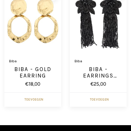
Biba
Biba
BIBA - GOLD
BIBA -
EARRING
EARRINGS
SPARKEL
€18,00
€25,00
BLOOM
TOEVOEGEN
TOEVOEGEN