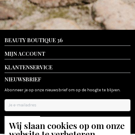
BEAUTY BOUTIQUE 36
MIJN ACCOUNT
KLANTENSERVICE
NIEUWSBRIEF
Abonneer je op onze nieuwsbrief om op de hoogte te blijven.
Wij slaan cookies op om onze
ABONNEER
website te verbeteren.