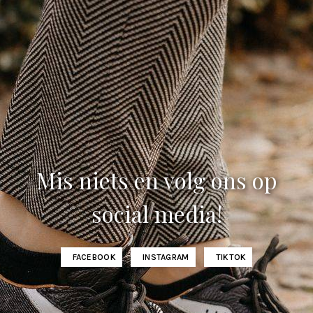
Mis niets en volg ons op
social media!
FACEBOOK
INSTAGRAM
TIKTOK