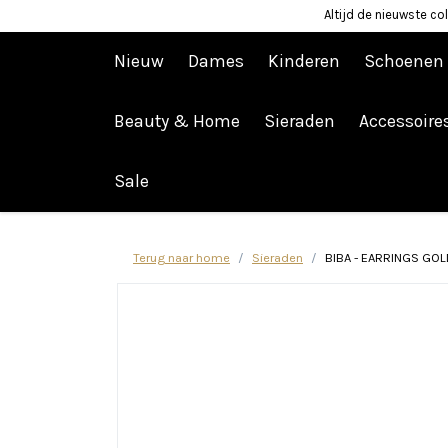
Altijd de nieuwste col
Nieuw
Dames
Kinderen
Schoenen
Beauty & Home
Sieraden
Accessoire
Afrekenen is uitgeschakeld.
Sale
Terug naar home
Sieraden
BIBA - EARRINGS GOL