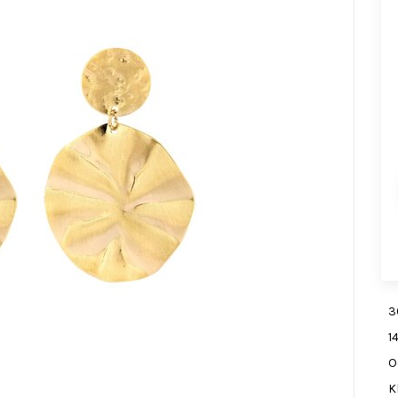
3
1
O
K