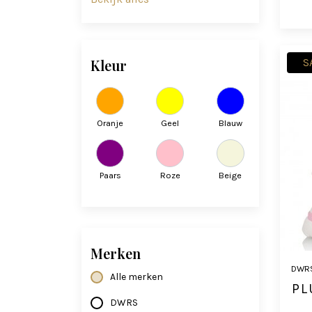
Kleur
S
Oranje
Geel
Blauw
Paars
Roze
Beige
Merken
DWR
Alle merken
PL
DWRS