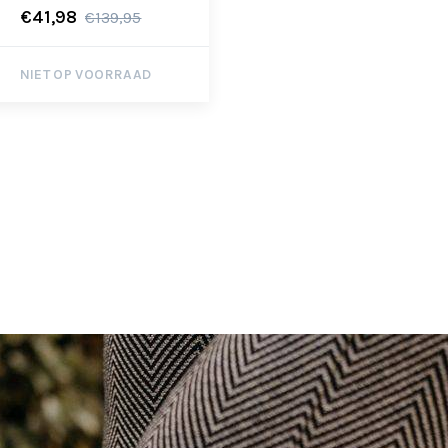
€41,98
€139,95
NIET OP VOORRAAD