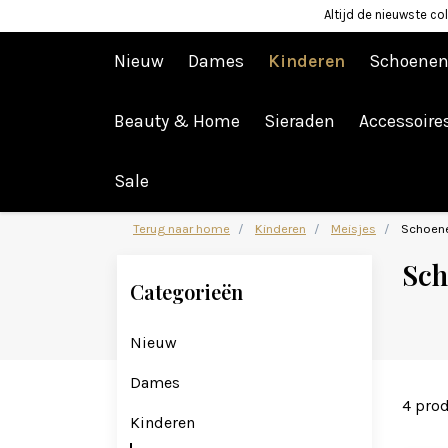
Altijd de nieuwste col
Nieuw
Dames
Kinderen
Schoene
Beauty & Home
Sieraden
Accessoire
Afrekenen is uitgeschakeld.
Sale
Terug naar home
Kinderen
Meisjes
Schoen
Sc
Categorieën
Nieuw
Dames
4 pro
Kinderen