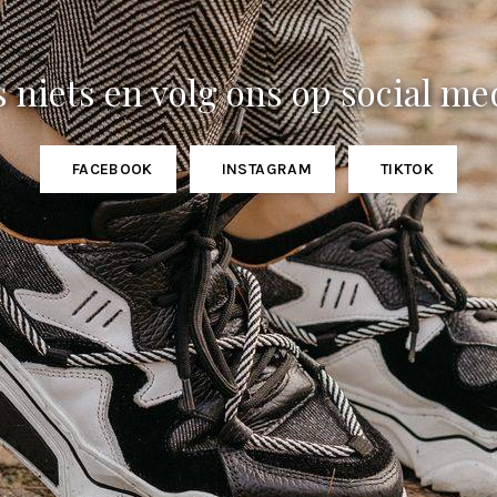
 niets en volg ons op social me
FACEBOOK
INSTAGRAM
TIKTOK