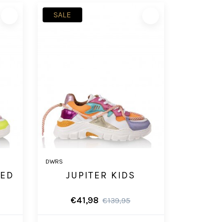
SALE
DWRS
EED
JUPITER KIDS
€41,98
€139,95