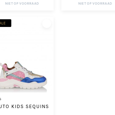
NIET OP VOORRAAD
NIET OP VOORRAAD
ALE
S
UTO KIDS SEQUINS