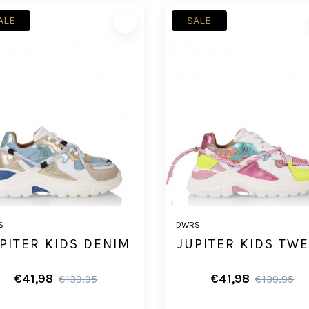
ALE
SALE
S
DWRS
PITER KIDS DENIM
JUPITER KIDS TW
€41,98
€41,98
€139,95
€139,95