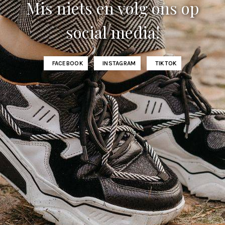
Mis niets en volg ons op
social media!
FACEBOOK
INSTAGRAM
TIKTOK