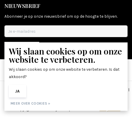
NIEUWSBRIEF
Abonneer je op onze nieuwsbrief om op de hoogte te blijven.
Wij slaan cookies op om onze
ABONNEER
website te verbeteren.
Wij slaan cookies op om onze website te verbeteren. Is dat
akkoord?
Algemene voorwaarden
|
Disclaimer
|
Privacy Policy
|
Sitemap
|
JA
NEE
RSS Feed
MEER OVER COOKIES »
© Copyright 2026 - Beauty Boutique 36 | Realisatie
InStijl Media