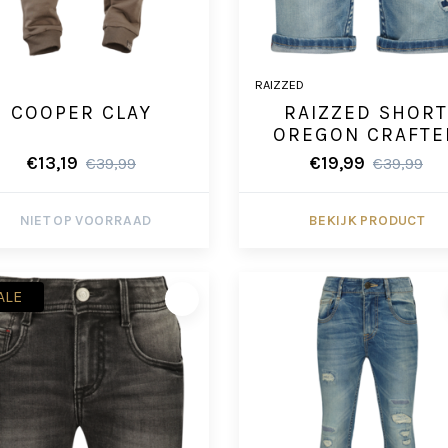
RAIZZED
COOPER CLAY
RAIZZED SHOR
OREGON CRAFTE
€13,19
€19,99
€39,99
€39,99
NIET OP VOORRAAD
BEKIJK PRODUCT
ALE