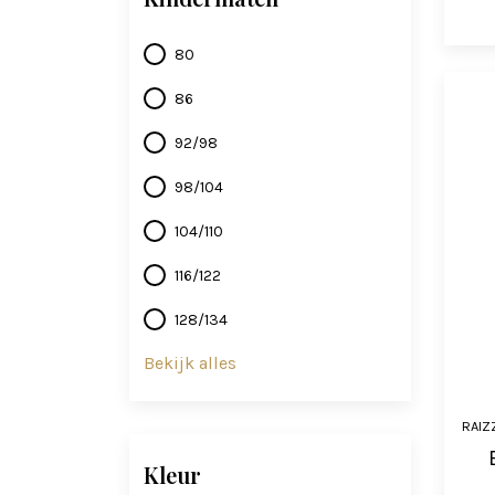
80
86
92/98
98/104
104/110
116/122
128/134
Bekijk alles
RAIZ
Kleur