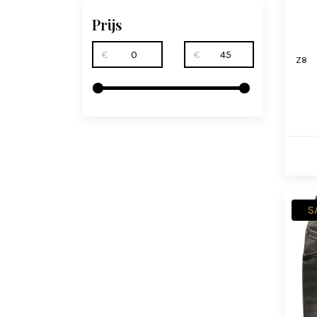
Prijs
€
€
Z8
S