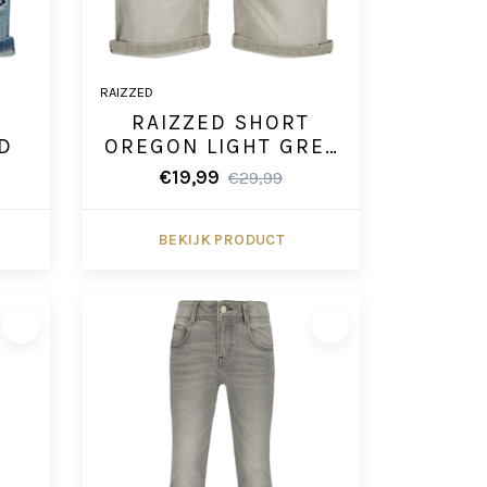
RAIZZED
T
RAIZZED SHORT
D
OREGON LIGHT GREY
STONE
€19,99
€29,99
BEKIJK PRODUCT