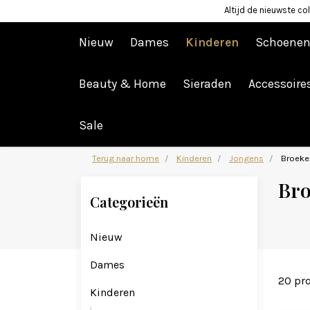
Altijd de nieuwste col
Nieuw
Dames
Kinderen
Schoene
Beauty & Home
Sieraden
Accessoire
Afrekenen is uitgeschakeld.
Sale
Terug naar home
Kinderen
Jongens
Broeke
Bro
Categorieën
Nieuw
Dames
20 pr
Kinderen