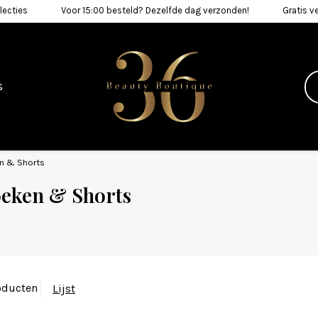
lecties
Voor 15:00 besteld? Dezelfde dag verzonden!
Gratis v
n
s
n & Shorts
eken & Shorts
oducten
Lijst