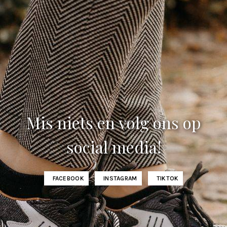
Mis niets en volg ons op
social media!
FACEBOOK
INSTAGRAM
TIKTOK