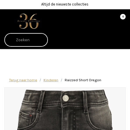
Altijd de nieuwste collecties
0
Afrekenen is uitgeschakeld.
Terug naar home
Kinderen
Raizzed Short Oregon