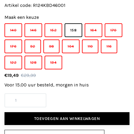
Artikel code:
R124KBD46001
Maak een keuze
140
146
152
158
164
170
176
92
98
104
110
116
122
128
134
€19,49
€29,99
Voor 15.00 uur besteld, morgen in huis
TOEVOEGEN AAN WINKELWAGEN