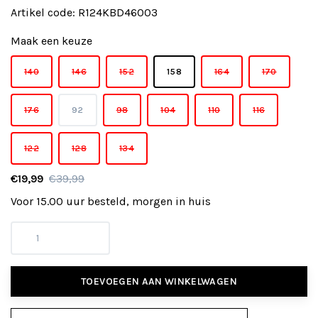
Artikel code:
R124KBD46003
Maak een keuze
140
146
152
158
164
170
176
92
98
104
110
116
122
128
134
€19,99
€39,99
Voor 15.00 uur besteld, morgen in huis
TOEVOEGEN AAN WINKELWAGEN