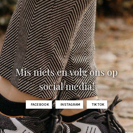
Mis niets en volg ons op
social media!
FACEBOOK
INSTAGRAM
TIKTOK