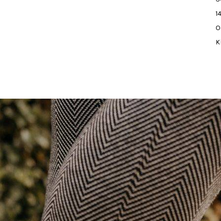
1
O
K