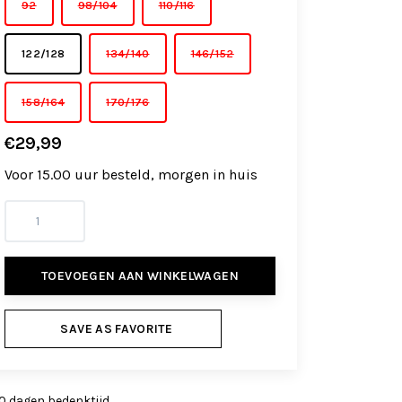
92
98/104
110/116
122/128
134/140
146/152
158/164
170/176
€29,99
Voor 15.00 uur besteld, morgen in huis
TOEVOEGEN AAN WINKELWAGEN
SAVE AS FAVORITE
0 dagen bedenktijd