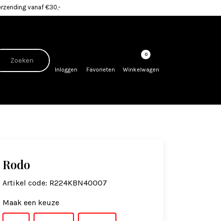
erzending vanaf €30,-
0
Inloggen
Favorieten
Winkelwagen
Rodo
Artikel code:
R224KBN40007
Maak een keuze