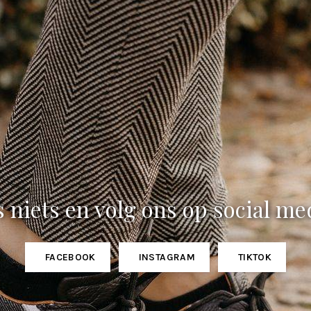
 niets en volg ons op social me
FACEBOOK
INSTAGRAM
TIKTOK