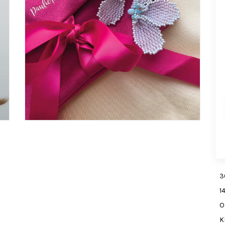
3
1
O
K