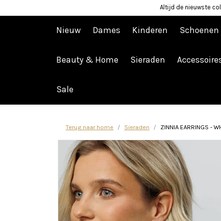
Altijd de nieuwste col
Nieuw
Dames
Kinderen
Schoenen
Beauty & Home
Sieraden
Accessoire
Afrekenen is uitgeschakeld.
Sale
Terug naar home
Sieraden
ZINNIA EARRINGS - W