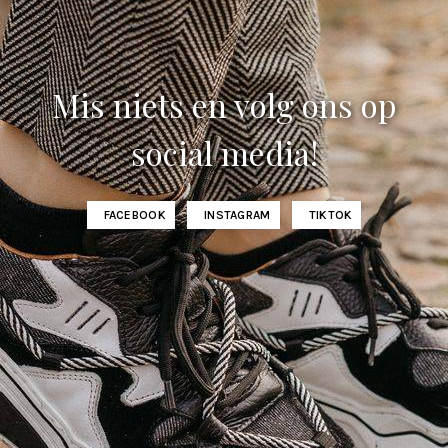
Mis niets en volg ons op
social media!
FACEBOOK
INSTAGRAM
TIKTOK