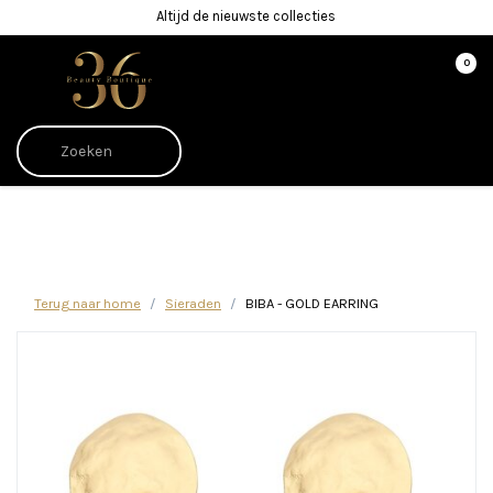
Altijd de nieuwste collecties
0
Afrekenen is uitgeschakeld.
Terug naar home
Sieraden
BIBA - GOLD EARRING