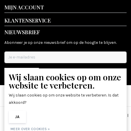
MIJN ACCOUNT
KLANTENSERVICE
NIEUWSBRIEF
Abonneer je op onze nieuwsbrief om op de hoogte te blijven.
Wij slaan cookies op om onze
ABONNEER
website te verbeteren.
Wij slaan cookies op om onze website te verbeteren. Is dat
akkoord?
Algemene voorwaarden
|
Disclaimer
|
Privacy Policy
|
Sitemap
|
JA
NEE
RSS Feed
MEER OVER COOKIES »