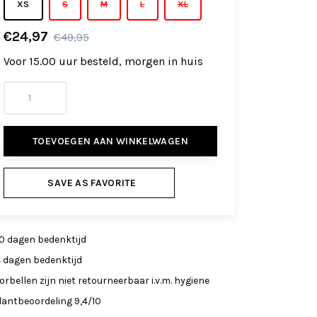
XS
S
M
L
XL
€24,97
€49,95
Voor 15.00 uur besteld, morgen in huis
TOEVOEGEN AAN WINKELWAGEN
SAVE AS FAVORITE
0 dagen bedenktijd
4 dagen bedenktijd
orbellen zijn niet retourneerbaar i.v.m. hygiene
lantbeoordeling 9,4/10