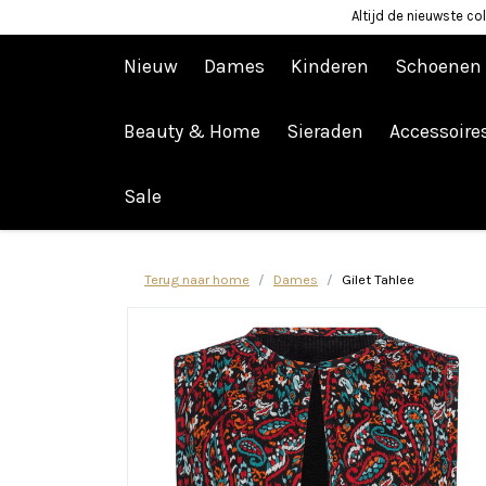
Altijd de nieuwste col
Nieuw
Dames
Kinderen
Schoenen
Beauty & Home
Sieraden
Accessoire
Afrekenen is uitgeschakeld.
Sale
Terug naar home
Dames
Gilet Tahlee