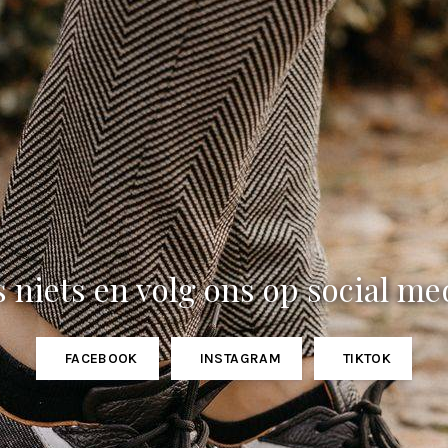
 niets en volg ons op social me
FACEBOOK
INSTAGRAM
TIKTOK