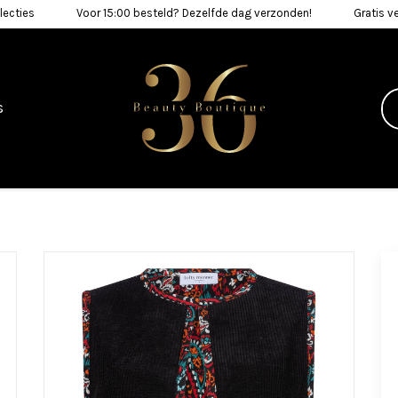
lecties
Voor 15:00 besteld? Dezelfde dag verzonden!
Gratis v
s