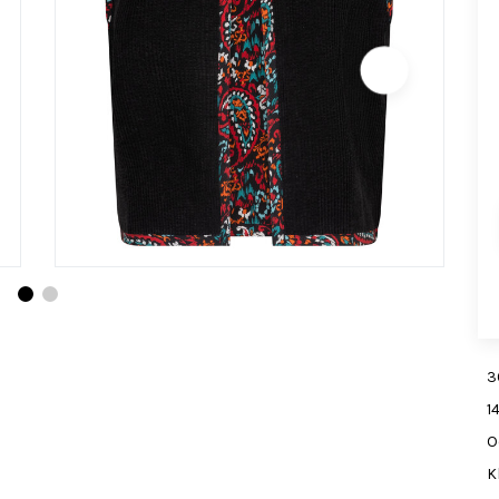
3
1
O
K