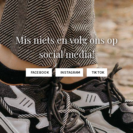
Mis niets en volg ons op
social media!
FACEBOOK
INSTAGRAM
TIKTOK