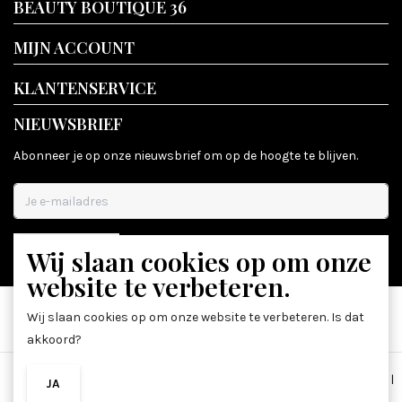
BEAUTY BOUTIQUE 36
MIJN ACCOUNT
KLANTENSERVICE
NIEUWSBRIEF
Abonneer je op onze nieuwsbrief om op de hoogte te blijven.
Wij slaan cookies op om onze
ABONNEER
website te verbeteren.
Wij slaan cookies op om onze website te verbeteren. Is dat
akkoord?
Algemene voorwaarden
|
Disclaimer
|
Privacy Policy
|
Sitemap
|
JA
NEE