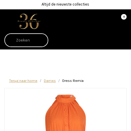
Altijd de nieuwste collecties
0
Afrekenen is uitgeschakeld.
Terug naar home
Dames
Dress Remia