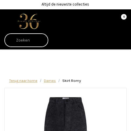
Altijd de nieuwste collecties
0
Afrekenen is uitgeschakeld.
Terug naar home
Dames
Skirt Romy