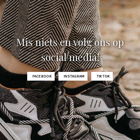
Mis niets en volg ons op
social media!
FACEBOOK
INSTAGRAM
TIKTOK