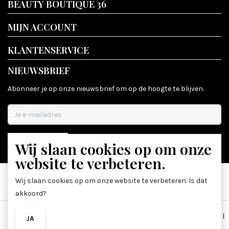
BEAUTY BOUTIQUE 36
MIJN ACCOUNT
KLANTENSERVICE
NIEUWSBRIEF
Abonneer je op onze nieuwsbrief om op de hoogte te blijven.
Wij slaan cookies op om onze
ABONNEER
website te verbeteren.
Wij slaan cookies op om onze website te verbeteren. Is dat
akkoord?
Algemene voorwaarden
|
Disclaimer
|
Privacy Policy
|
Sitemap
|
JA
NEE