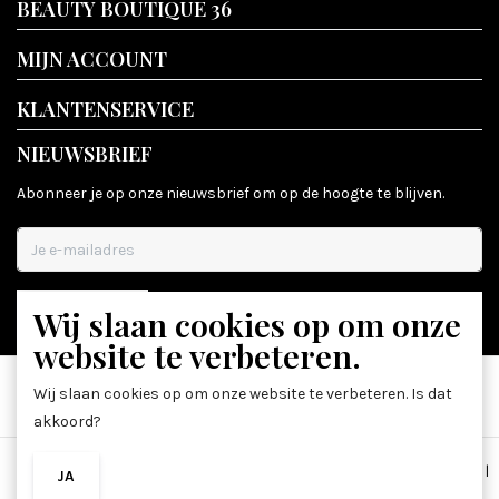
BEAUTY BOUTIQUE 36
MIJN ACCOUNT
KLANTENSERVICE
NIEUWSBRIEF
Abonneer je op onze nieuwsbrief om op de hoogte te blijven.
Wij slaan cookies op om onze
ABONNEER
website te verbeteren.
Wij slaan cookies op om onze website te verbeteren. Is dat
akkoord?
Algemene voorwaarden
|
Disclaimer
|
Privacy Policy
|
Sitemap
|
JA
NEE