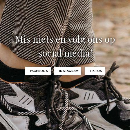
Mis niets en volg ons op
social media!
FACEBOOK
INSTAGRAM
TIKTOK