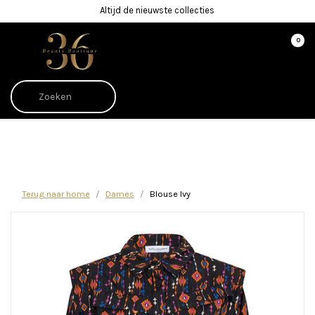
Altijd de nieuwste collecties
0
Afrekenen is uitgeschakeld.
Terug naar home
Dames
Blouse Ivy