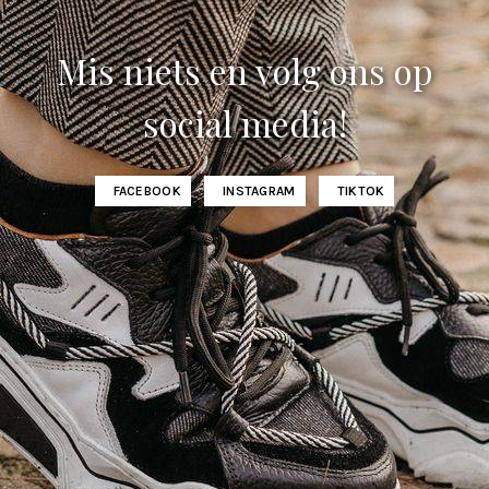
Mis niets en volg ons op
social media!
FACEBOOK
INSTAGRAM
TIKTOK