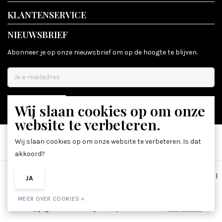
KLANTENSERVICE
NIEUWSBRIEF
Abonneer je op onze nieuwsbrief om op de hoogte te blijven.
Wij slaan cookies op om onze
ABONNEER
website te verbeteren.
Wij slaan cookies op om onze website te verbeteren. Is dat
akkoord?
Algemene voorwaarden
|
Disclaimer
|
Privacy Policy
|
Sitemap
|
JA
NEE
RSS Feed
MEER OVER COOKIES »
© Copyright 2026 - Beauty Boutique 36 | Realisatie
InStijl Media