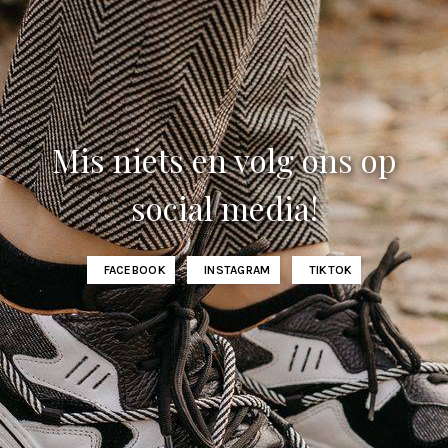
Mis niets en volg ons op
social media!
FACEBOOK
INSTAGRAM
TIKTOK