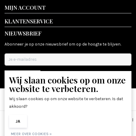
MIJN ACCOUNT
KLANTENSERVICE
NIEUWSBRIEF
Abonneer je op onze nieuwsbrief om op de hoogte te blijven.
Wij slaan cookies op om onze
ABONNEER
website te verbeteren.
Wij slaan cookies op om onze website te verbeteren. Is dat
akkoord?
Algemene voorwaarden
|
Disclaimer
|
Privacy Policy
|
Sitemap
|
JA
NEE
RSS Feed
MEER OVER COOKIES »