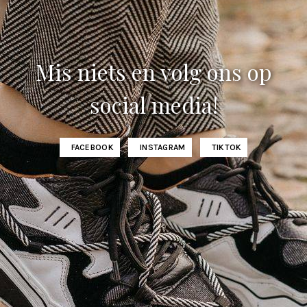
Mis niets en volg ons op
social media!
FACEBOOK
INSTAGRAM
TIKTOK