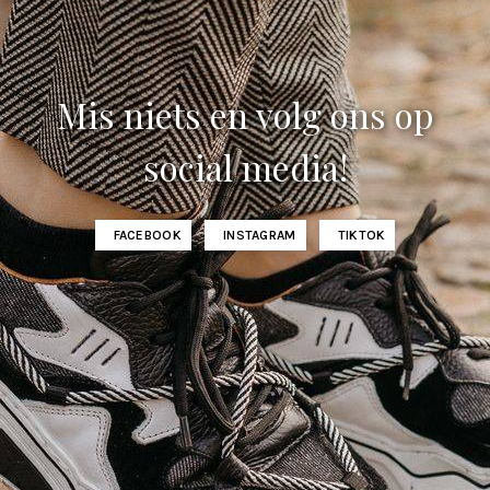
Mis niets en volg ons op
social media!
FACEBOOK
INSTAGRAM
TIKTOK