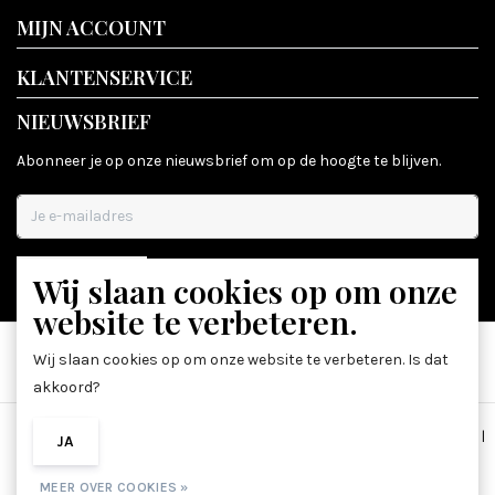
MIJN ACCOUNT
KLANTENSERVICE
NIEUWSBRIEF
Abonneer je op onze nieuwsbrief om op de hoogte te blijven.
Wij slaan cookies op om onze
ABONNEER
website te verbeteren.
Wij slaan cookies op om onze website te verbeteren. Is dat
akkoord?
Algemene voorwaarden
|
Disclaimer
|
Privacy Policy
|
Sitemap
|
JA
NEE
RSS Feed
MEER OVER COOKIES »