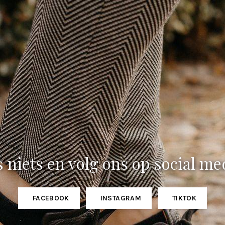
 niets en volg ons op social me
FACEBOOK
INSTAGRAM
TIKTOK