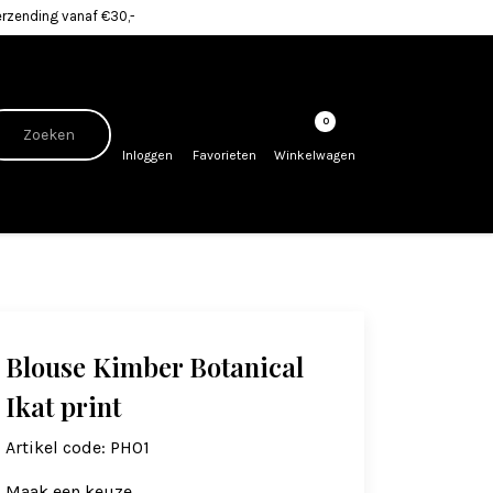
erzending vanaf €30,-
0
Inloggen
Favorieten
Winkelwagen
Blouse Kimber Botanical
Ikat print
Artikel code:
PH01
Maak een keuze