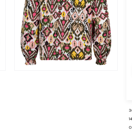
3
1
O