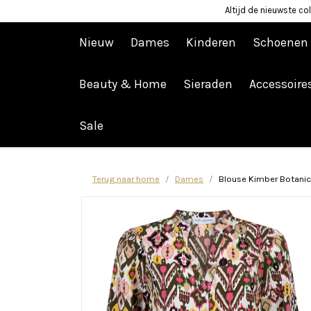
Altijd de nieuwste col
Nieuw
Dames
Kinderen
Schoenen
Beauty & Home
Sieraden
Accessoire
Afrekenen is uitgeschakeld.
Sale
Terug naar home
Dames
Blouse Kimber Botanica