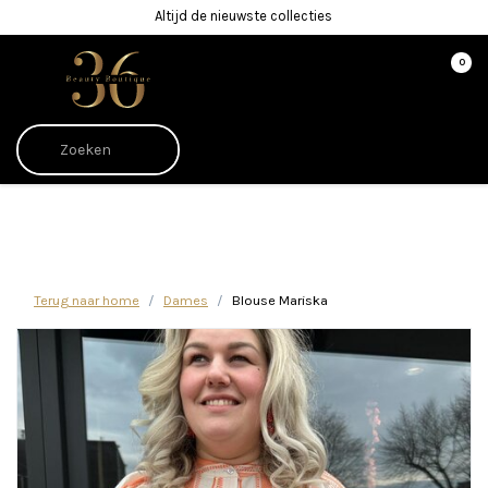
Altijd de nieuwste collecties
0
Afrekenen is uitgeschakeld.
Terug naar home
Dames
Blouse Mariska