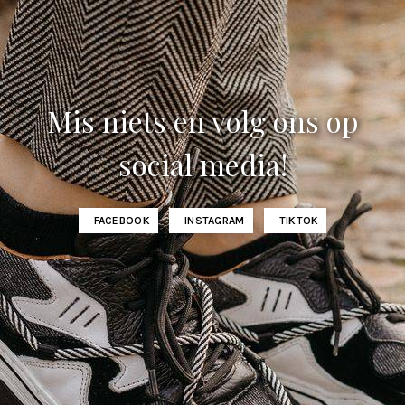
Mis niets en volg ons op
social media!
FACEBOOK
INSTAGRAM
TIKTOK