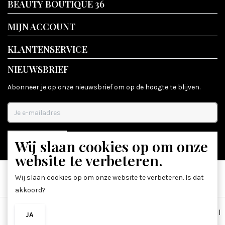
BEAUTY BOUTIQUE 36
MIJN ACCOUNT
KLANTENSERVICE
NIEUWSBRIEF
Abonneer je op onze nieuwsbrief om op de hoogte te blijven.
Wij slaan cookies op om onze
ABONNEER
website te verbeteren.
Wij slaan cookies op om onze website te verbeteren. Is dat
akkoord?
Algemene voorwaarden
|
Disclaimer
|
Privacy Policy
|
Sitemap
|
JA
NEE