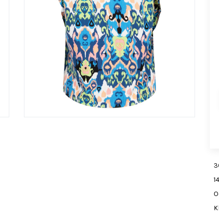
3
1
O
K