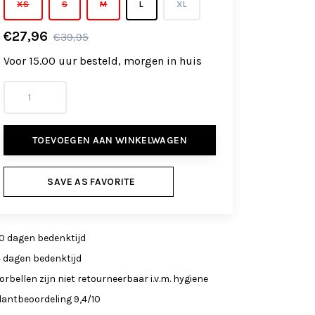
XS
S
M
L
XL
€27,96
€39,95
Voor 15.00 uur besteld, morgen in huis
TOEVOEGEN AAN WINKELWAGEN
SAVE AS FAVORITE
0 dagen bedenktijd
4 dagen bedenktijd
orbellen zijn niet retourneerbaar i.v.m. hygiene
lantbeoordeling 9,4/10