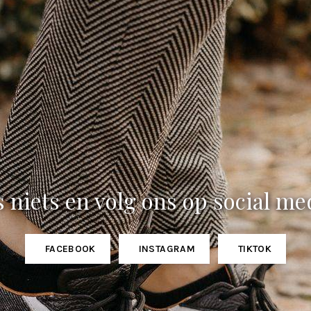
 niets en volg ons op social me
FACEBOOK
INSTAGRAM
TIKTOK