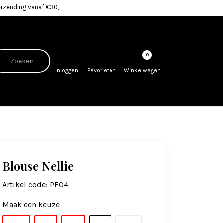
erzending vanaf €30,-
0
Inloggen
Favorieten
Winkelwagen
Blouse Nellie
Artikel code:
PF04
Maak een keuze