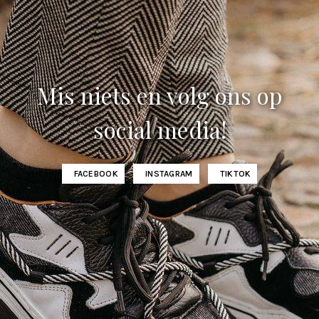
Mis niets en volg ons op
social media!
FACEBOOK
INSTAGRAM
TIKTOK