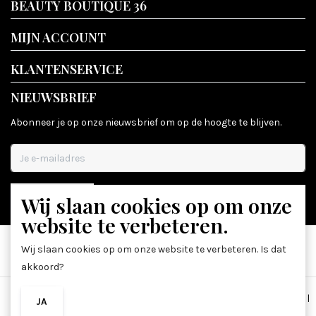
BEAUTY BOUTIQUE 36
MIJN ACCOUNT
KLANTENSERVICE
NIEUWSBRIEF
Abonneer je op onze nieuwsbrief om op de hoogte te blijven.
Wij slaan cookies op om onze
ABONNEER
website te verbeteren.
Wij slaan cookies op om onze website te verbeteren. Is dat
akkoord?
Algemene voorwaarden
|
Disclaimer
|
Privacy Policy
|
Sitemap
|
JA
NEE