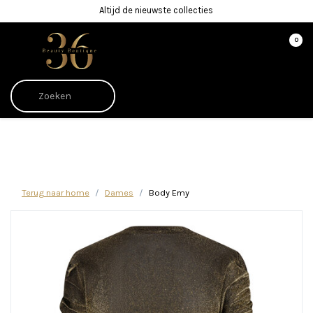
Altijd de nieuwste collecties
0
Afrekenen is uitgeschakeld.
Terug naar home
Dames
Body Emy