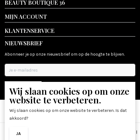
BEAUTY BOUTIQUE 36
MIJN ACCOUNT
KLANTENSERVICE
NIEUWSBRIEF
Abonneer je op onze nieuwsbrief om op de hoogte te blijven.
Wij slaan cookies op om onze
ABONNEER
website te verbeteren.
Wij slaan cookies op om onze website te verbeteren. Is dat
akkoord?
Algemene voorwaarden
|
Disclaimer
|
Privacy Policy
|
Sitemap
|
JA
NEE