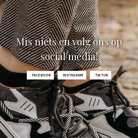
Mis niets en volg ons op
social media!
FACEBOOK
INSTAGRAM
TIKTOK