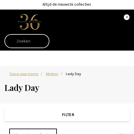
Altijd de nieuwste collecties
0
Afrekenen is uitgeschakeld.
Terug naar home
Merken
Lady Day
Lady Day
FILTER