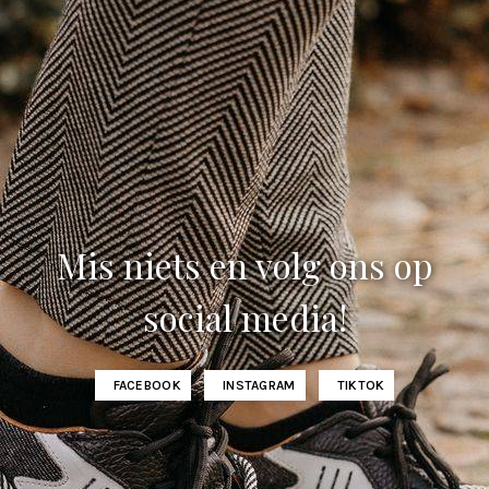
Mis niets en volg ons op
social media!
FACEBOOK
INSTAGRAM
TIKTOK