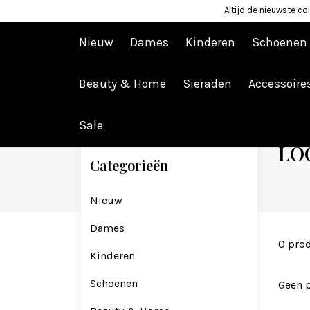
Altijd de nieuwste col
Nieuw
Dames
Kinderen
Schoenen
Beauty & Home
Sieraden
Accessoire
Terug naar home
Merken
LOOXS Little & Me
Sale
LOO
Categorieën
Nieuw
Dames
0 pro
Kinderen
Schoenen
Geen 