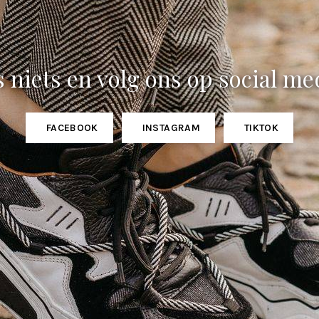
 niets en volg ons op social me
FACEBOOK
INSTAGRAM
TIKTOK