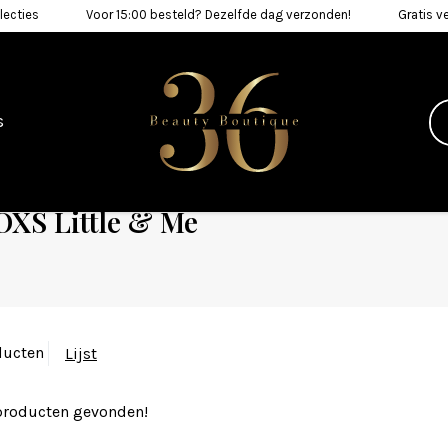
lecties
Voor 15:00 besteld? Dezelfde dag verzonden!
Gratis v
s
XS Little & Me
ducten
Lijst
producten gevonden!