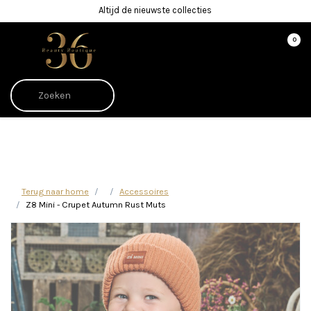
Altijd de nieuwste collecties
0
Afrekenen is uitgeschakeld.
Terug naar home
Accessoires
Z8 Mini - Crupet Autumn Rust Muts