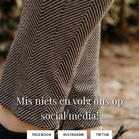
Mis niets en volg ons op
social media!
FACEBOOK
INSTAGRAM
TIKTOK