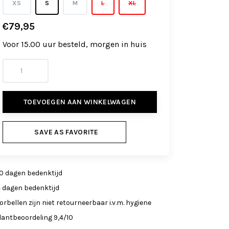
XS
S
M
L
XL
€79,95
Voor 15.00 uur besteld, morgen in huis
TOEVOEGEN AAN WINKELWAGEN
SAVE AS FAVORITE
0 dagen bedenktijd
4 dagen bedenktijd
orbellen zijn niet retourneerbaar i.v.m. hygiene
lantbeoordeling 9,4/10