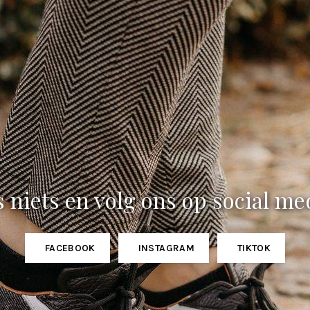
 niets en volg ons op social me
FACEBOOK
INSTAGRAM
TIKTOK