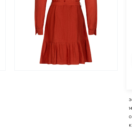
3
1
O
K