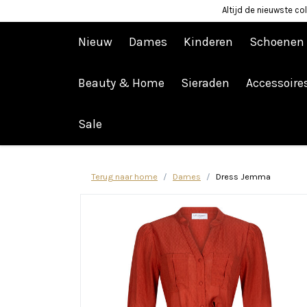
Altijd de nieuwste col
Nieuw
Dames
Kinderen
Schoenen
Beauty & Home
Sieraden
Accessoire
Afrekenen is uitgeschakeld.
Sale
Terug naar home
Dames
Dress Jemma