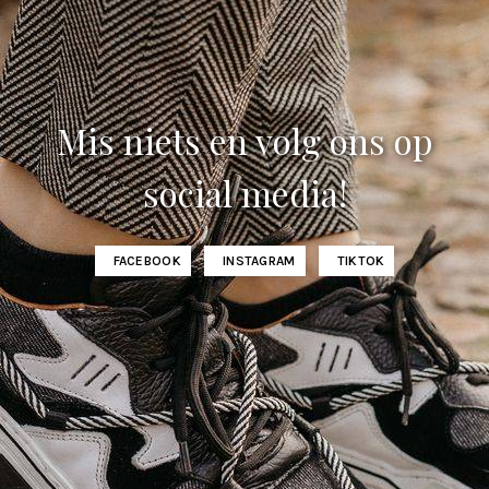
Mis niets en volg ons op
social media!
FACEBOOK
INSTAGRAM
TIKTOK