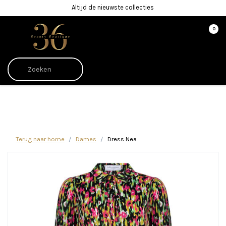
Altijd de nieuwste collecties
0
Afrekenen is uitgeschakeld.
Terug naar home
Dames
Dress Nea