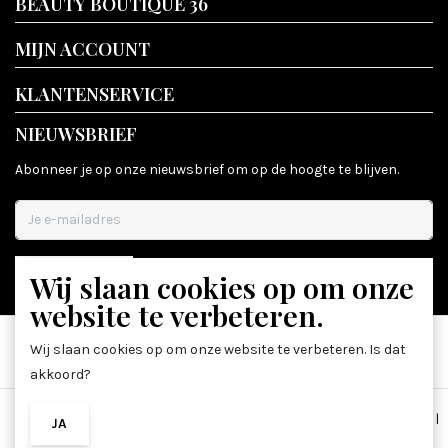
BEAUTY BOUTIQUE 36
MIJN ACCOUNT
KLANTENSERVICE
NIEUWSBRIEF
Abonneer je op onze nieuwsbrief om op de hoogte te blijven.
Wij slaan cookies op om onze
ABONNEER
website te verbeteren.
Wij slaan cookies op om onze website te verbeteren. Is dat
akkoord?
Algemene voorwaarden
|
Disclaimer
|
Privacy Policy
|
Sitemap
|
JA
NEE
RSS Feed