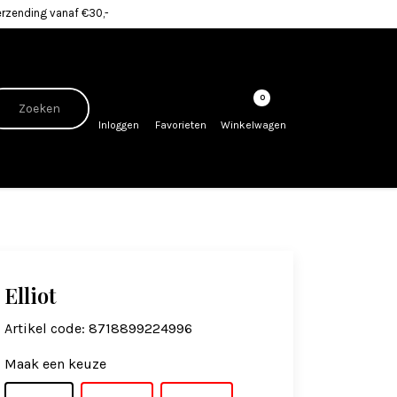
erzending vanaf €30,-
0
Inloggen
Favorieten
Winkelwagen
Elliot
Artikel code:
8718899224996
Maak een keuze