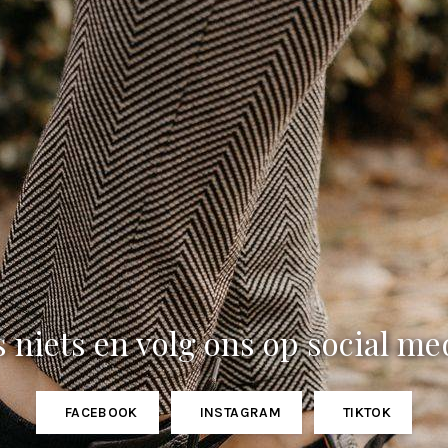
 niets en volg ons op social me
FACEBOOK
INSTAGRAM
TIKTOK