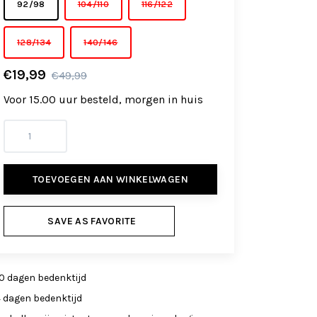
92/98
104/110
116/122
128/134
140/146
€19,99
€49,99
Voor 15.00 uur besteld, morgen in huis
TOEVOEGEN AAN WINKELWAGEN
SAVE AS FAVORITE
0 dagen bedenktijd
4 dagen bedenktijd