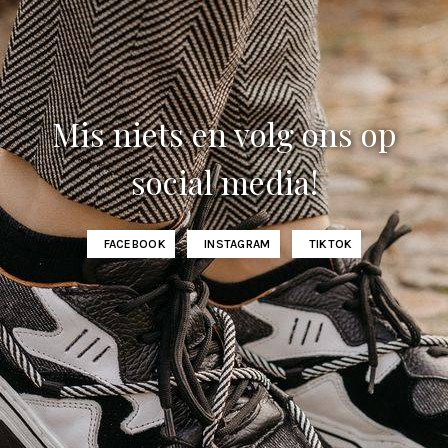
Mis niets en volg ons op
social media!
FACEBOOK
INSTAGRAM
TIKTOK