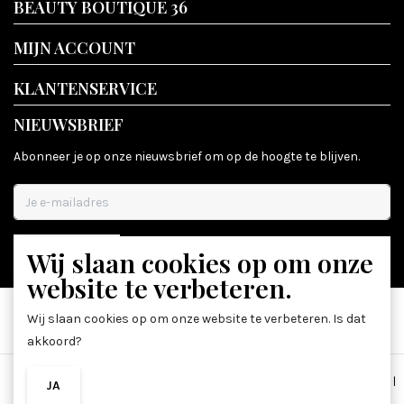
BEAUTY BOUTIQUE 36
MIJN ACCOUNT
KLANTENSERVICE
NIEUWSBRIEF
Abonneer je op onze nieuwsbrief om op de hoogte te blijven.
Wij slaan cookies op om onze
ABONNEER
website te verbeteren.
Wij slaan cookies op om onze website te verbeteren. Is dat
akkoord?
Algemene voorwaarden
|
Disclaimer
|
Privacy Policy
|
Sitemap
|
JA
NEE