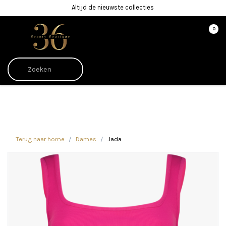
Altijd de nieuwste collecties
0
Afrekenen is uitgeschakeld.
Terug naar home
Dames
Jada