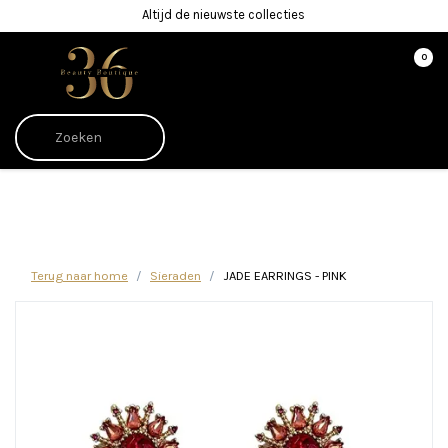
Altijd de nieuwste collecties
0
Afrekenen is uitgeschakeld.
Terug naar home
Sieraden
JADE EARRINGS - PINK