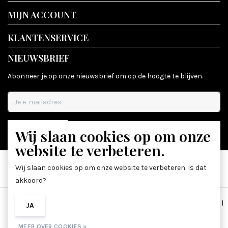
MIJN ACCOUNT
KLANTENSERVICE
NIEUWSBRIEF
Abonneer je op onze nieuwsbrief om op de hoogte te blijven.
Wij slaan cookies op om onze
ABONNEER
website te verbeteren.
Wij slaan cookies op om onze website te verbeteren. Is dat
akkoord?
Algemene voorwaarden
|
Disclaimer
|
Privacy Policy
|
Sitemap
|
JA
NEE
RSS Feed
MEER OVER COOKIES »