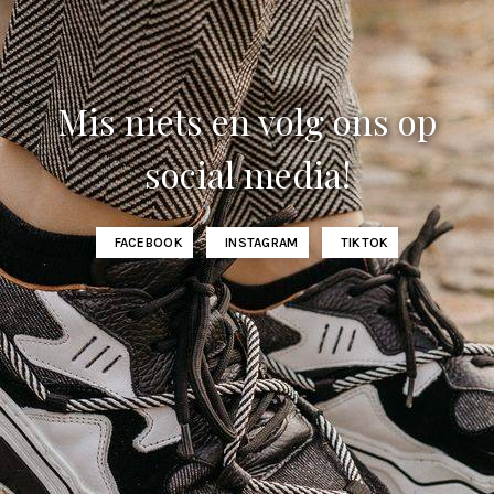
Mis niets en volg ons op
social media!
FACEBOOK
INSTAGRAM
TIKTOK