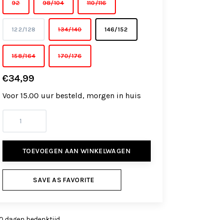
92
98/104
110/116
122/128
134/140
146/152
158/164
170/176
€34,99
Voor 15.00 uur besteld, morgen in huis
TOEVOEGEN AAN WINKELWAGEN
SAVE AS FAVORITE
0 dagen bedenktijd