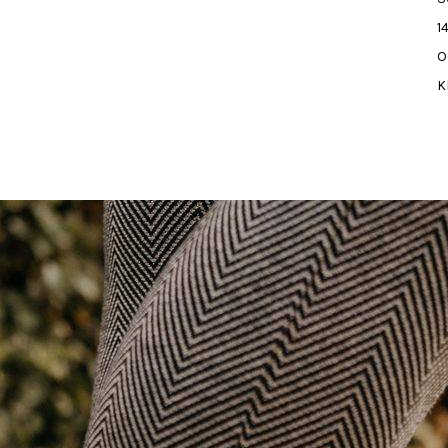
1
O
K