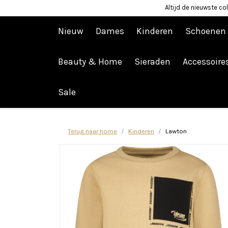
Altijd de nieuwste col
Nieuw
Dames
Kinderen
Schoenen
Beauty & Home
Sieraden
Accessoire
Afrekenen is uitgeschakeld.
Sale
Terug naar home
Kinderen
Lawton