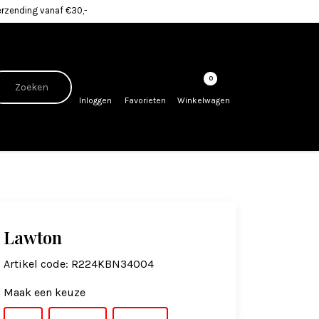
erzending vanaf €30,-
0
Inloggen
Favorieten
Winkelwagen
Lawton
Artikel code:
R224KBN34004
Maak een keuze