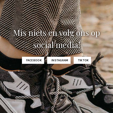
Mis niets en volg ons op
social media!
FACEBOOK
INSTAGRAM
TIKTOK