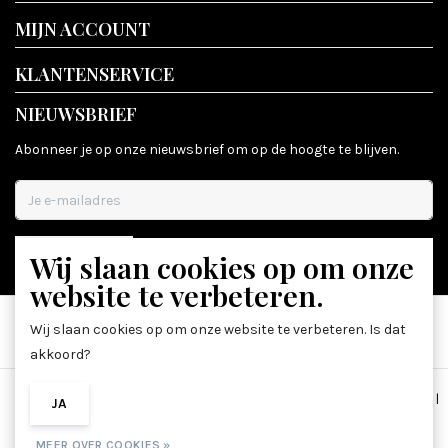
MIJN ACCOUNT
KLANTENSERVICE
NIEUWSBRIEF
Abonneer je op onze nieuwsbrief om op de hoogte te blijven.
Wij slaan cookies op om onze
ABONNEER
website te verbeteren.
Wij slaan cookies op om onze website te verbeteren. Is dat
akkoord?
Algemene voorwaarden
|
Disclaimer
|
Privacy Policy
|
Sitemap
|
JA
NEE
RSS Feed
MEER OVER COOKIES »