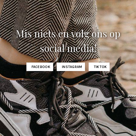
Mis niets en volg ons op
social media!
FACEBOOK
INSTAGRAM
TIKTOK