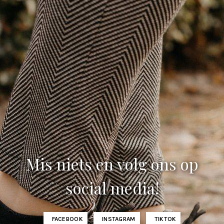
Mis niets en volg ons op
social media!
FACEBOOK
INSTAGRAM
TIKTOK