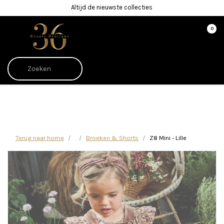
Altijd de nieuwste collecties
0
Afrekenen is uitgeschakeld.
Terug naar home
Broeken & Shorts
Z8 Mini - Lille