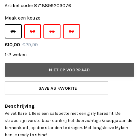
Artikel code:
8718899203076
Maak een keuze
80
86
92
98
€10,00
€29,99
1-2 weken
NIET OP VOORRAAD
SAVE AS FAVORITE
Beschrijving
Velvet flare! Lille is een salopette met een girly flared fit. De
straps zijn verstelbaar dankzij het doorzichtige knoopje aan de
binnenkant, op drie standen te dragen. Met longsleeve Myken
ben je ready to shine!