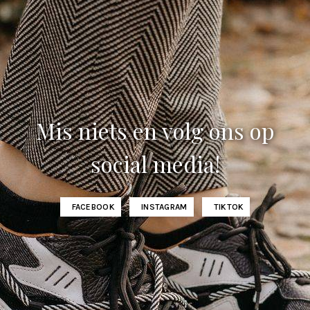
Mis niets en volg ons op
social media!
FACEBOOK
INSTAGRAM
TIKTOK