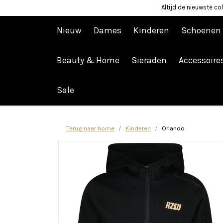
Altijd de nieuwste col
Nieuw
Dames
Kinderen
Schoenen
Beauty & Home
Sieraden
Accessoire
Afrekenen is uitgeschakeld.
Sale
Terug naar home
Kinderen
Orlando