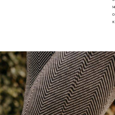
1
O
K