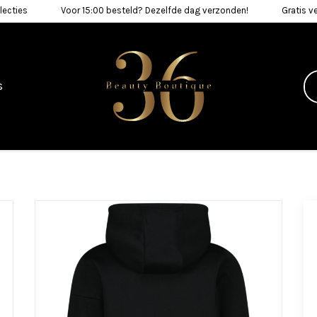
lecties
Voor 15:00 besteld? Dezelfde dag verzonden!
Gratis v
s