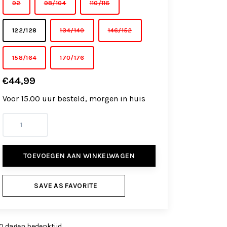
92
98/104
110/116
122/128
134/140
146/152
158/164
170/176
€44,99
Voor 15.00 uur besteld, morgen in huis
TOEVOEGEN AAN WINKELWAGEN
SAVE AS FAVORITE
0 dagen bedenktijd