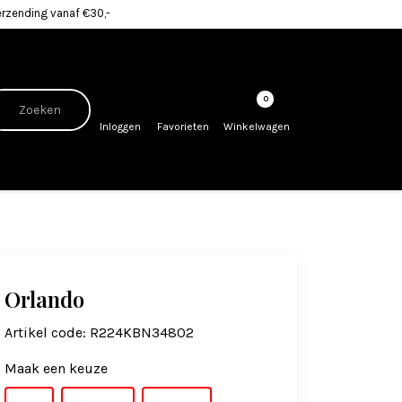
erzending vanaf €30,-
0
Inloggen
Favorieten
Winkelwagen
Orlando
Artikel code:
R224KBN34802
Maak een keuze