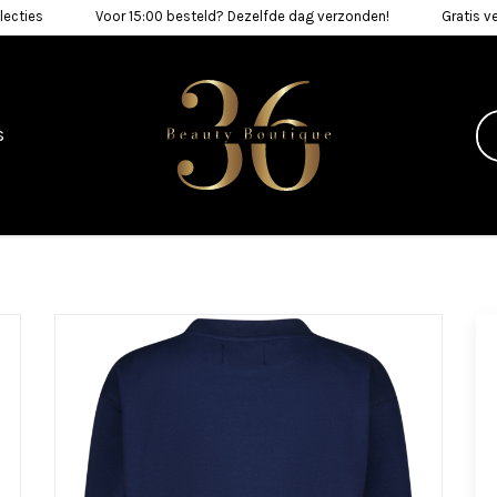
lecties
Voor 15:00 besteld? Dezelfde dag verzonden!
Gratis v
s