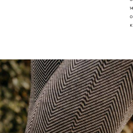
1
O
K