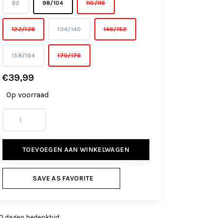
92
98/104
110/116
122/128
134/140
146/152
158/164
170/176
€39,99
Op voorraad
TOEVOEGEN AAN WINKELWAGEN
SAVE AS FAVORITE
0 dagen bedenktijd