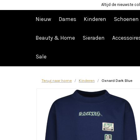
Altijd de nieuwste col
Nieuw
Dames
Kinderen
Schoenen
Beauty & Home
Sieraden
Accessoire
Afrekenen is uitgeschakeld.
Sale
Terug naar home
Kinderen
Oxnard Dark Blue