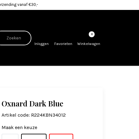
erzending vanaf €30,-
0
Inloggen
Favorieten
Winkelwagen
Oxnard Dark Blue
Artikel code:
R224KBN34012
Maak een keuze