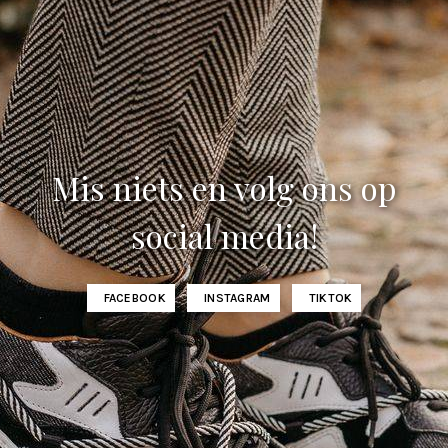
Mis niets en volg ons op
social media!
FACEBOOK
INSTAGRAM
TIKTOK