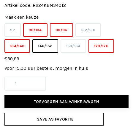
Artikel code:
R224KBN34012
Maak een keuze
92
98/104
110/116
122/128
134/140
146/152
158/164
170/176
€39,99
Voor 15.00 uur besteld, morgen in huis
TOEVOEGEN AAN WINKELWAGEN
SAVE AS FAVORITE