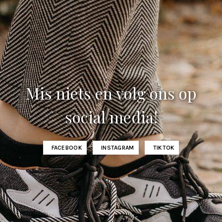
Mis niets en volg ons op
social media!
FACEBOOK
INSTAGRAM
TIKTOK