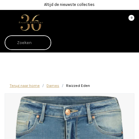
Altijd de nieuwste collecties
0
Afrekenen is uitgeschakeld.
Terug naar home
Dames
Raizzed Eden