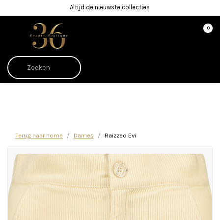
Altijd de nieuwste collecties
0
Afrekenen is uitgeschakeld.
Terug naar home
Dames
Raizzed Evi