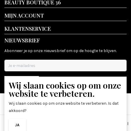
BEAUTY BOUTIQUE 36
MIJN ACCOUNT
KLANTENSERVICE
NIEUWSBRIEF
Abonneer je op onze nieuwsbrief om op de hoogte te blijven.
Wij slaan cookies op om onze
ABONNEER
website te verbeteren.
Wij slaan cookies op om onze website te verbeteren. Is dat
akkoord?
Algemene voorwaarden
|
Disclaimer
|
Privacy Policy
|
Sitemap
|
JA
NEE