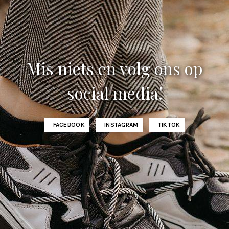
Mis niets en volg ons op
social media!
FACEBOOK
INSTAGRAM
TIKTOK