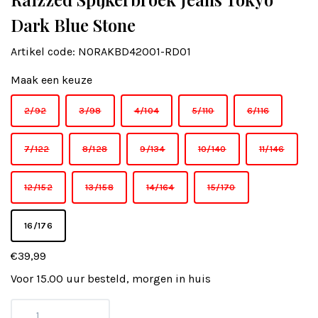
Dark Blue Stone
Artikel code:
NORAKBD42001-RD01
Maak een keuze
2/92
3/98
4/104
5/110
6/116
7/122
8/128
9/134
10/140
11/146
12/152
13/158
14/164
15/170
16/176
€39,99
Voor 15.00 uur besteld, morgen in huis